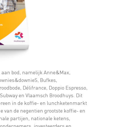
mt aan bod, namelijk Anne&Max,
rownies&downieS, Bufkes,
roodbode, Délifrance, Doppio Espresso,
, Subway en Vlaamsch Broodhuys. Dit
dereen in de koffie- en lunchketenmarkt
die van de negentien grootste koffie- en
ale partijen, nationale ketens,
 ondernemers, investeerders en