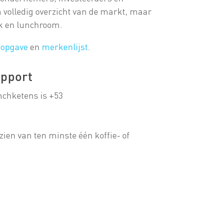
n volledig overzicht van de markt, maar
ak en lunchroom.
sopgave
en
merkenlijst
.
apport
nchketens is +53
ien van ten minste één koffie- of