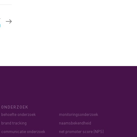
r
d
ONDERZOEK
behoefte onderzoek
monitoringsonderzoek
brand tracking
naamsbekendheid
communicatie onderzoek
net promoter score (NPS)