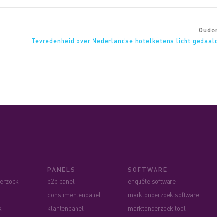
Oude
Tevredenheid over Nederlandse hotelketens licht gedaal
PANELS
SOFTWARE
derzoek
b2b panel
enquête software
consumentenpanel
marktonderzoek software
k
klantenpanel
marktonderzoek tool