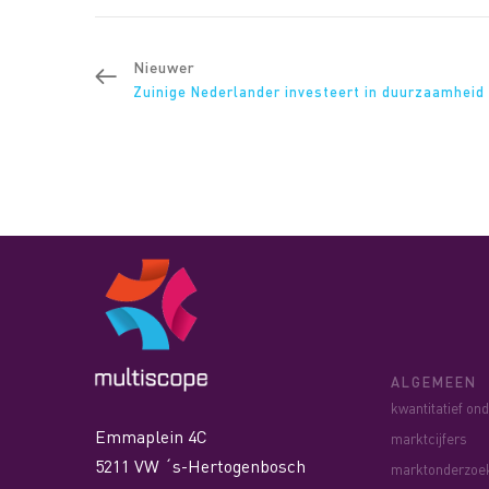
Nieuwer
Zuinige Nederlander investeert in duurzaamheid
ALGEMEEN
kwantitatief on
Emmaplein 4C
marktcijfers
5211 VW ´s-Hertogenbosch
marktonderzoe