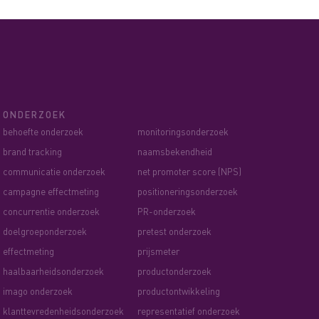
ONDERZOEK
behoefte onderzoek
monitoringsonderzoek
brand tracking
naamsbekendheid
communicatie onderzoek
net promoter score (NPS)
campagne effectmeting
positioneringsonderzoek
concurrentie onderzoek
PR-onderzoek
doelgroeponderzoek
pretest onderzoek
effectmeting
prijsmeter
haalbaarheidsonderzoek
productonderzoek
imago onderzoek
productontwikkeling
klanttevredenheidsonderzoek
representatief onderzoek