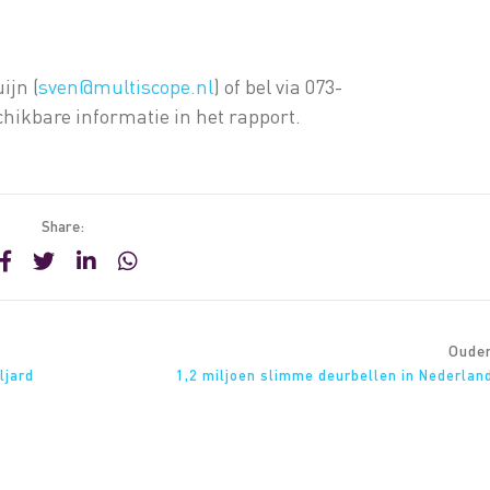
ijn (
sven@multiscope.nl
) of bel via 073-
chikbare informatie in het rapport.
Share:
Oude
ljard
1,2 miljoen slimme deurbellen in Nederlan