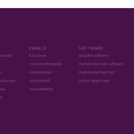
PANELS
SOFTWARE
derzoek
b2b panel
enquête software
consumentenpanel
marktonderzoek software
k
klantenpanel
marktonderzoek tool
ksbureau
online panel
online rapportage
eau
respondenten
ek