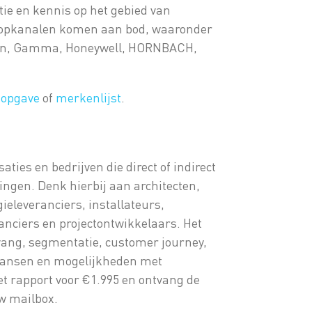
tie en kennis op het gebied van
opkanalen komen aan bod, waaronder
ison, Gamma, Honeywell, HORNBACH,
sopgave
of
merkenlijst
.
ties en bedrijven die direct of indirect
ingen. Denk hierbij aan architecten,
eleveranciers, installateurs,
anciers en projectontwikkelaars. Het
ang, segmentatie, customer journey,
kansen en mogelijkheden met
t rapport voor €1.995 en ontvang de
w mailbox.