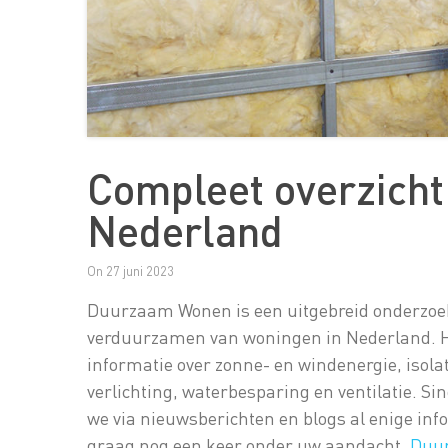
Compleet overzicht woningverduurzaming in
Nederland
On 27 juni 2023
Duurzaam Wonen is een uitgebreid onderzoek
verduurzamen van woningen in Nederland. He
informatie over zonne- en windenergie, isola
verlichting, waterbesparing en ventilatie. Si
we via nieuwsberichten en blogs al enige inf
graag nog een keer onder uw aandacht.
Duu