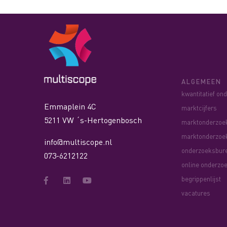
ALGEMEEN
kwantitatief on
Emmaplein 4C
marktcijfers
5211 VW ´s-Hertogenbosch
marktonderzoe
marktonderzoe
info@multiscope.nl
onderzoeksbur
073-6212122
online onderzo
begrippenlijst
vacatures