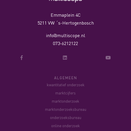
Emmaplein 4C
5211 VW ´s-Hertogenbosch
info@multiscope.nl
073-6212122
ALGEMEEN
kwantitatief onderzoek
marktcijfers
marktonderzoek
marktonderzoeksbureau
onderzoeksbureau
online onderzoek