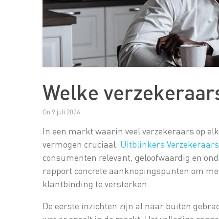
Welke verzekeraar
On 9 juli 2026
In een markt waarin veel verzekeraars op elk
vermogen cruciaal.
Uitblinkers Verzekeraar
consumenten relevant, geloofwaardig en ond
rapport concrete aanknopingspunten om mer
klantbinding te versterken.
De eerste inzichten zijn al naar buiten gebra
wat er speelt in de markt. Het volledige rappo