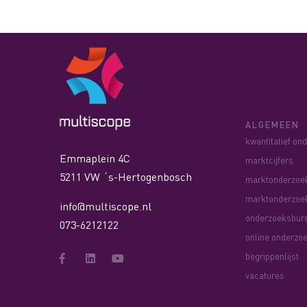
ALGEMEEN
kwantitatief on
Emmaplein 4C
marktcijfers
5211 VW ´s-Hertogenbosch
marktonderzoe
marktonderzoe
info@multiscope.nl
onderzoeksbur
073-6212122
online onderzo
begrippenlijst
vacatures