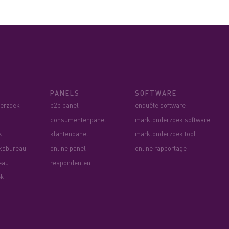
PANELS
SOFTWARE
derzoek
b2b panel
enquête software
consumentenpanel
marktonderzoek software
k
klantenpanel
marktonderzoek tool
ksbureau
online panel
online rapportage
eau
respondenten
ek