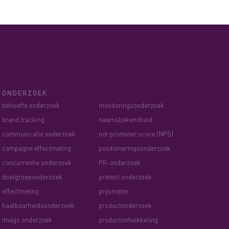
ONDERZOEK
behoefte onderzoek
monitoringsonderzoek
brand tracking
naamsbekendheid
communicatie onderzoek
net promoter score (NPS)
campagne effectmeting
positioneringsonderzoek
concurrentie onderzoek
PR-onderzoek
doelgroeponderzoek
pretest onderzoek
effectmeting
prijsmeter
haalbaarheidsonderzoek
productonderzoek
imago onderzoek
productontwikkeling