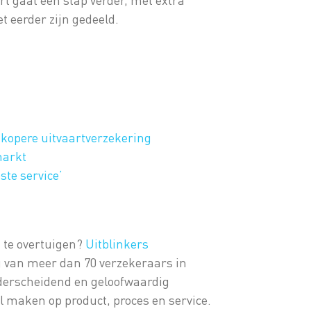
et eerder zijn gedeeld.
dkopere uitvaartverzekering
markt
ste service’
 te overtuigen?
Uitblinkers
ng van meer dan 70 verzekeraars in
nderscheidend en geloofwaardig
 maken op product, proces en service.