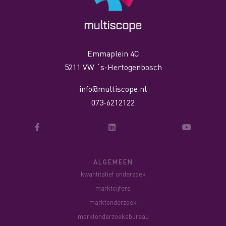
Emmaplein 4C
5211 VW ´s-Hertogenbosch
info@multiscope.nl
073-6212122
ALGEMEEN
kwantitatief onderzoek
marktcijfers
marktonderzoek
marktonderzoeksbureau